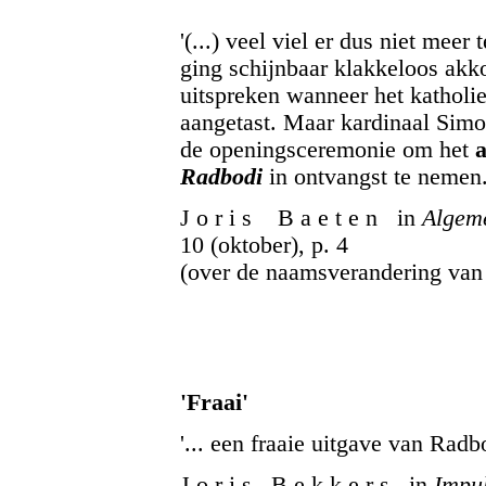
'(...) veel viel er dus niet mee
ging schijnbaar klakkeloos akk
uitspreken wanneer het katholie
aangetast. Maar kardinaal Simo
de openingsceremonie om het
a
Radbodi
in ontvangst te nemen.
J o r i s B a e t e n in
Algem
10 (oktober), p. 4
(over de naamsverandering van 
'Fraai'
'... een fraaie uitgave van Radb
J o r i s B e k k e r s in
Impu