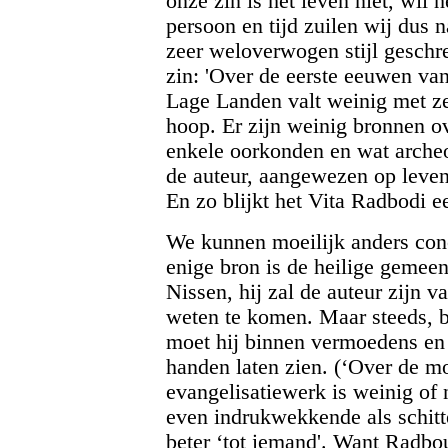
onze zin is het leven niet, wil 
persoon en tijd zuilen wij dus 
zeer weloverwogen stijl geschre
zin: 'Over de eerste eeuwen va
Lage Landen valt weinig met zek
hoop. Er zijn weinig bronnen o
enkele oorkonden en wat archeo
de auteur, aangewezen op leven
En zo blijkt het Vita Radbodi e
We kunnen moeilijk anders con
enige bron is de heilige gemeen
Nissen, hij zal de auteur zijn va
weten te komen. Maar steeds, be
moet hij binnen vermoedens en 
handen laten zien. (‘Over de mo
evangelisatiewerk is weinig of n
even indrukwekkende als schitt
beter ‘tot iemand'. Want Radbou