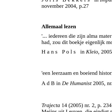
november 2004, p.27
Allemaal lezen
'... iedereen die zijn alma mat
had, zou dit boekje eigenlijk mo
H a n s P o l s in
Kleio
, 2005
'een leerzaam en boeiend histo
A d B in
De Humanist
2005, nr.
Trajecta
14 (2005) nr. 2, p. 234
Meijns uit Leuven, die eindigt