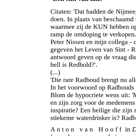
Citaten: 'Dat hadden de Nijmeeg
doen. In plaats van beschaamd 
waarmee zij de KUN hebben opg
ramp de omdoping te verkopen. 
Peter Nissen en mijn collega -
gegeven het Leven van Sint - 
antwoord geven op de vraag die 
hell is Redbold?'.
(...)
'Die rare Radboud brengt nu al
In het voorwoord op Radbouds 
Blom de hypocriete wens uit: '
en zijn zorg voor de medemens e
inspiratie? Een heilige die zi
stiekeme waterdrinker is? Radb
A n t o n v a n H o o f f in
D