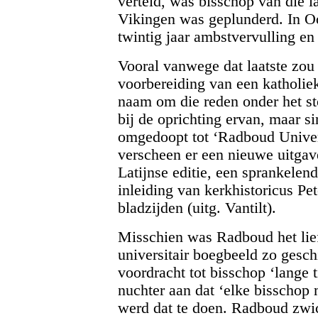
verteld, was bisschop van die l
Vikingen was geplunderd. In Oo
twintig jaar ambstvervulling en
Vooral vanwege dat laatste zou 
voorbereiding van een katholiek
naam om die reden onder het st
bij de oprichting ervan, maar s
omgedoopt tot ‘Radboud Univers
verscheen er een nieuwe uitga
Latijnse editie, een sprankelen
inleiding van kerkhistoricus Pet
bladzijden (uitg. Vantilt).
Misschien was Radboud het lief
universitair boegbeeld zo gesc
voordracht tot bisschop ‘lange t
nuchter aan dat ‘elke bisschop 
werd dat te doen. Radboud zwich