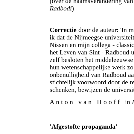
(over de naamsverandering van 
Radbodi
)
Correctie
door de auteur: 'In m
ik dat de Nijmeegse universitei
Nissen en mijn collega - class
het Leven van Sint - Radboud ui
zelf besloten het middeleeuwse 
hun wetenschappelijke werk zo e
onbenulligheid van Radboud aa
stichtelijk voorwoord door de r
schenken, bewijzen de universit
A n t o n v a n H o o f f in
'Afgestofte propaganda'