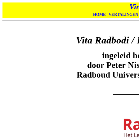
Vi
HOME
|
VERTALINGEN
Vita Radbodi /
ingeleid b
door Peter Ni
Radboud Univers