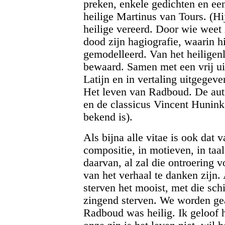
preken, enkele gedichten en een 
heilige Martinus van Tours. (Hi
heilige vereerd. Door wie weet i
dood zijn hagiografie, waarin h
gemodelleerd. Van het heiligenl
bewaard. Samen met een vrij uit
Latijn en in vertaling uitgegev
Het leven van Radboud. De aute
en de classicus Vincent Hunink (
bekend is).
Als bijna alle vitae is ook dat
compositie, in motieven, in taa
daarvan, al zal die ontroering 
van het verhaal te danken zijn. 
sterven het mooist, met die sc
zingend sterven. We worden gea
Radboud was heilig. Ik geloof h